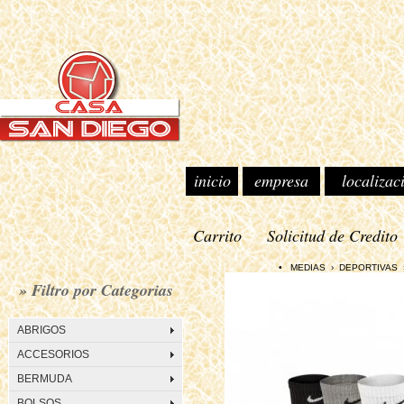
inicio
empresa
localizac
Carrito
Solicitud de Credito
• MEDIAS › DEPORTIVAS › NI
» Filtro por Categorias
ABRIGOS
ACCESORIOS
BERMUDA
BOLSOS