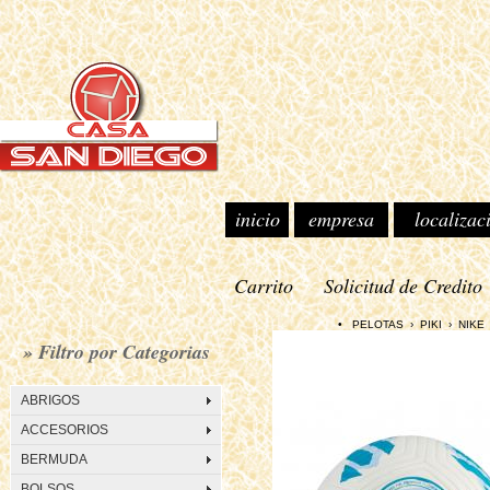
inicio
empresa
localizac
Carrito
Solicitud de Credito
• PELOTAS › PIKI › NIKE Se
» Filtro por Categorias
ABRIGOS
ACCESORIOS
BERMUDA
BOLSOS