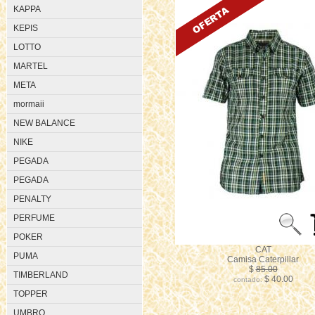
KAPPA
KEPIS
LOTTO
MARTEL
META
mormaii
NEW BALANCE
NIKE
PEGADA
PEGADA
PENALTY
PERFUME
POKER
CAT
PUMA
Camisa Caterpillar
$
85.00
TIMBERLAND
$ 40.00
contado:
TOPPER
UMBRO