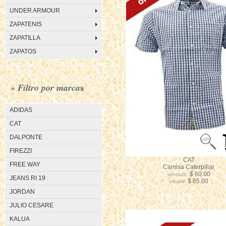
UNDER ARMOUR
ZAPATENIS
ZAPATILLA
ZAPATOS
» Filtro por marca
s
ADIDAS
CAT
DALPONTE
FIREZZI
CAT
FREE WAY
Camisa Caterpillar
$ 60.00
contado:
JEANS RI 19
$ 65.00
credito:
JORDAN
JULIO CESARE
KALUA