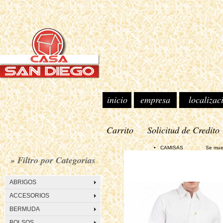
inicio
empresa
localizac
Carrito
Solicitud de Credito
• CAMISAS Se muestran 1
» Filtro por Categorias
ABRIGOS
ACCESORIOS
BERMUDA
BOLSOS