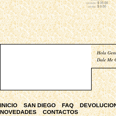
$ 35.00
contado:
$ 0.00
credito:
Hola Gent
Dale Me G
INICIO
SAN DIEGO
FAQ
DEVOLUCIO
NOVEDADES
CONTACTOS