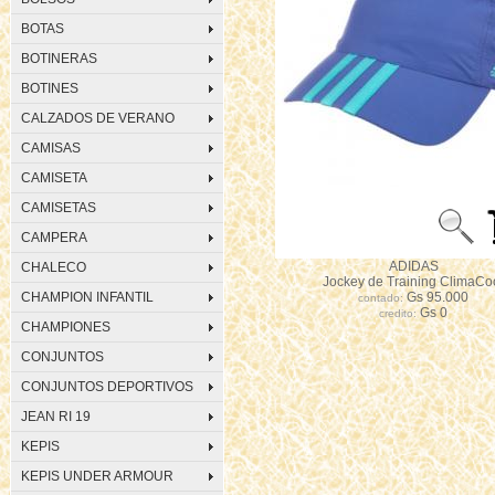
BOTAS
BOTINERAS
BOTINES
CALZADOS DE VERANO
CAMISAS
CAMISETA
CAMISETAS
CAMPERA
ADIDAS
CHALECO
Jockey de Training ClimaCo
CHAMPION INFANTIL
Gs 95.000
contado:
Gs 0
credito:
CHAMPIONES
CONJUNTOS
CONJUNTOS DEPORTIVOS
JEAN RI 19
KEPIS
KEPIS UNDER ARMOUR