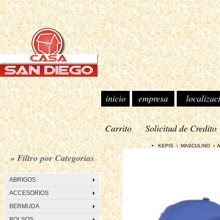
inicio
empresa
localizac
Carrito
Solicitud de Credito
• KEPIS › MASCULINO › ADID
» Filtro por Categorias
ABRIGOS
ACCESORIOS
BERMUDA
BOLSOS