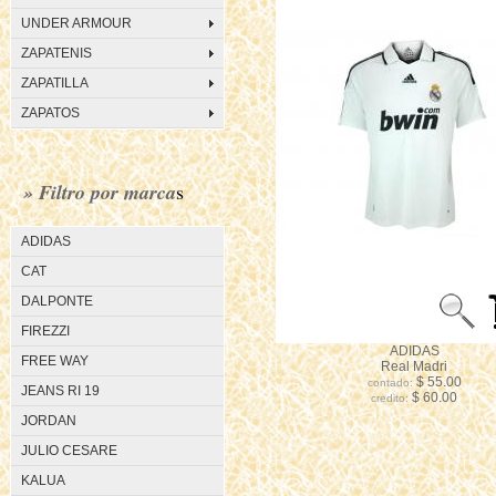
UNDER ARMOUR
ZAPATENIS
ZAPATILLA
ZAPATOS
» Filtro por marca
s
ADIDAS
CAT
DALPONTE
FIREZZI
ADIDAS
FREE WAY
Real Madri
$ 55.00
contado:
JEANS RI 19
$ 60.00
credito:
JORDAN
JULIO CESARE
KALUA