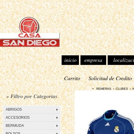
inicio
empresa
localizac
Carrito
Solicitud de Credito
• REMERAS › CLUBES › ADID
» Filtro por Categorias
ABRIGOS
ACCESORIOS
BERMUDA
BOLSOS