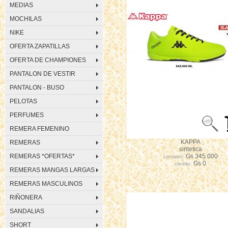
MEDIAS
MOCHILAS
NIKE
OFERTA ZAPATILLAS
OFERTA DE CHAMPIONES
PANTALON DE VESTIR
PANTALON - BUSO
PELOTAS
PERFUMES
REMERA FEMENINO
KAPPA
REMERAS
sintetica
REMERAS *OFERTAS*
Gs 345.000
contado:
Gs 0
credito:
REMERAS MANGAS LARGAS
REMERAS MASCULINOS
RIÑONERA
SANDALIAS
SHORT