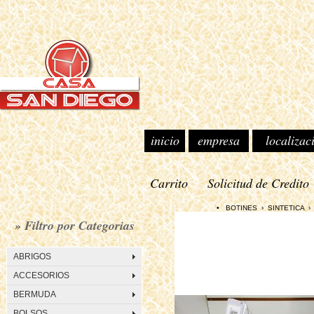
inicio
empresa
localizac
Carrito
Solicitud de Credito
• BOTINES › SINTETICA › KA
» Filtro por Categorias
ABRIGOS
ACCESORIOS
BERMUDA
BOLSOS