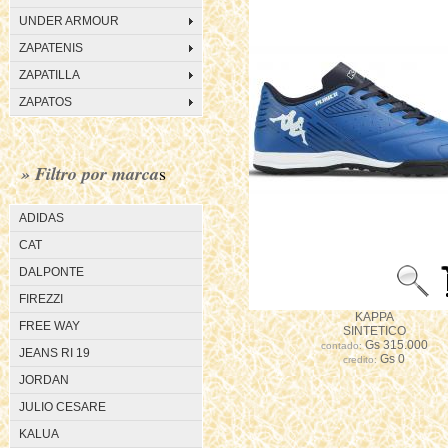
UNDER ARMOUR
ZAPATENIS
ZAPATILLA
ZAPATOS
» Filtro por marca
s
ADIDAS
CAT
DALPONTE
FIREZZI
KAPPA
FREE WAY
SINTETICO
Gs 315.000
contado:
JEANS RI 19
Gs 0
credito:
JORDAN
JULIO CESARE
KALUA