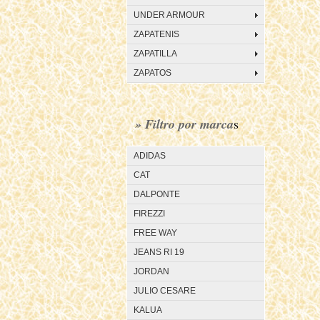
UNDER ARMOUR
ZAPATENIS
ZAPATILLA
ZAPATOS
» Filtro por marca
s
ADIDAS
CAT
DALPONTE
FIREZZI
FREE WAY
JEANS RI 19
JORDAN
JULIO CESARE
KALUA