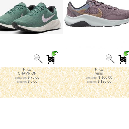
NIKE
NIKE
CHAMPION
tenis
$ 75.00
$ 100.00
contado:
contado:
$ 0.00
$ 120.00
credito:
credito: