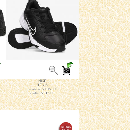
NIKE
TENIS
$ 105.00
contado:
$ 115.00
credito: