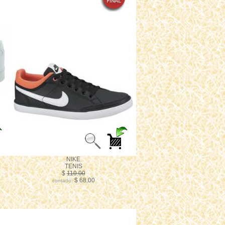
NIKE
TENIS
$
110.00
$ 68.00
contado: