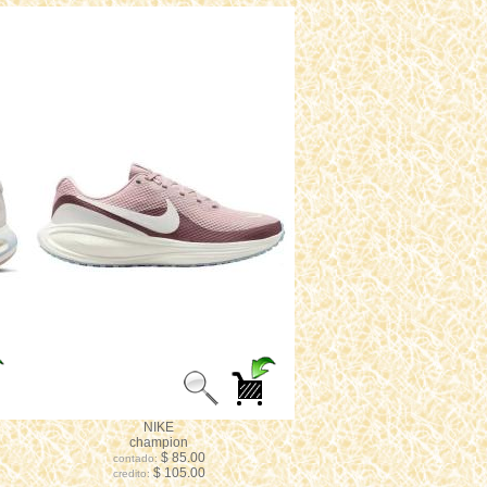
NIKE
champion
$ 85.00
contado:
$ 105.00
credito: