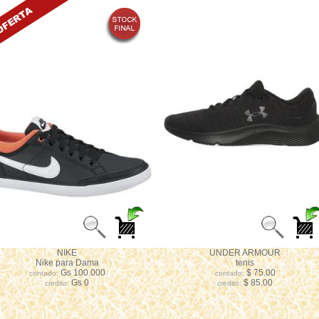
NIKE
UNDER ARMOUR
Nike para Dama
tenis
Gs 100.000
$ 75.00
contado:
contado:
Gs 0
$ 85.00
credito:
credito: