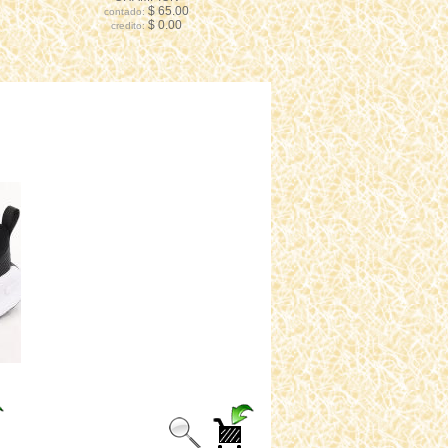
$ 65.00
contado:
$ 0.00
credito: