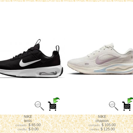
NIKE
NIKE
tenis
chapion
$ 85.00
$ 105.00
contado:
contado:
$ 0.00
$ 125.00
credito:
credito: