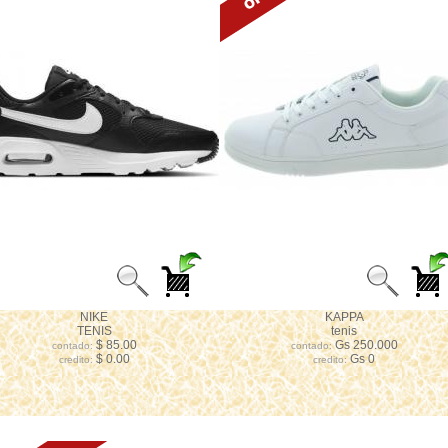
NIKE
KAPPA
TENIS
tenis
$ 85.00
Gs 250.000
contado:
contado:
$ 0.00
Gs 0
credito:
credito: