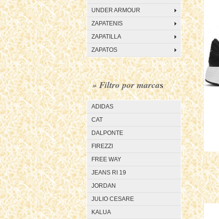
UNDER ARMOUR
ZAPATENIS
ZAPATILLA
ZAPATOS
» Filtro por marca
s
ADIDAS
CAT
DALPONTE
FIREZZI
FREE WAY
JEANS RI 19
JORDAN
JULIO CESARE
KALUA