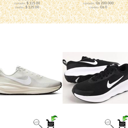
$ 115.00
Gs 200.000
contado:
contado:
$ 125.00
Gs 0
credito:
credito: