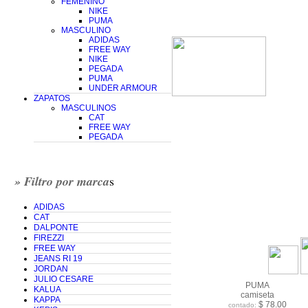
FEMENINO
NIKE
PUMA
MASCULINO
ADIDAS
FREE WAY
NIKE
PEGADA
PUMA
UNDER ARMOUR
ZAPATOS
MASCULINOS
CAT
FREE WAY
PEGADA
» Filtro por marca
s
ADIDAS
CAT
DALPONTE
FIREZZI
FREE WAY
JEANS RI 19
JORDAN
JULIO CESARE
PUMA
KALUA
camiseta
KAPPA
$ 78.00
contado: