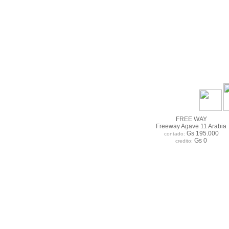
FREE WAY
Freeway Agave 11 Arabia
Gs 195.000
contado:
Gs 0
credito: