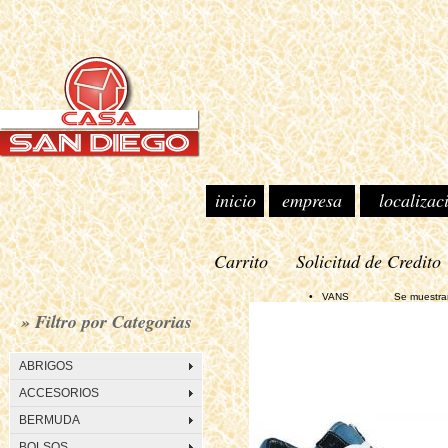
inicio
empresa
localizac
Carrito
Solicitud de Credito
• VANS Se muestran 3 P
» Filtro por Categorias
ABRIGOS
ACCESORIOS
BERMUDA
BOLSOS